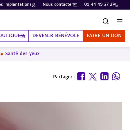
s implantations
Nous contacter
01 44 49 27 27
Recherche
Men
OUTIQUE
DEVENIR BÉNÉVOLE
FAIRE UN DON
Santé des yeux
Partager :