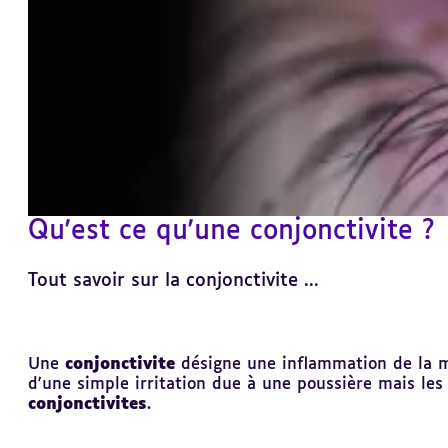
Qu'est ce qu'une conjonctivite ?
Tout savoir sur la conjonctivite ...
Revenir
Une
conjonctivite
désigne une inflammation de la muq
au
d'une simple irritation due à une poussière mais les 
sommaire
conjonctivites
.