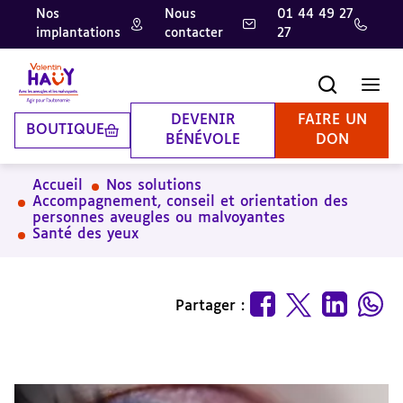
Nos
Nous
01 44 49 27
implantations
contacter
27
Aller
Aller
Aller
au
au
à
contenu
pied
la
Recherche
Men
principal
de
recherche
page
DEVENIR
FAIRE UN
BOUTIQUE
BÉNÉVOLE
DON
Accueil
Nos solutions
Accompagnement, conseil et orientation des
personnes aveugles ou malvoyantes
Santé des yeux
Partager :