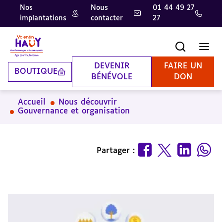
Nos
Nous
01 44 49 27
implantations
contacter
27
Aller
Aller
Aller
au
au
à
contenu
pied
la
Recherche
Men
principal
de
recherche
page
DEVENIR
FAIRE UN
BOUTIQUE
BÉNÉVOLE
DON
Accueil
Nous découvrir
Gouvernance et organisation
Partager :