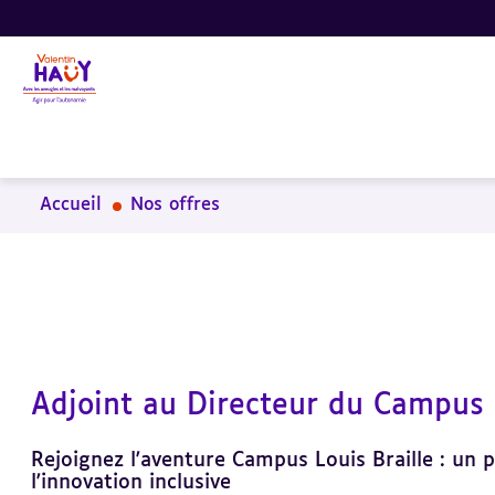
Aller
Aller
Aller
au
au
à
contenu
pied
la
principal
de
recherche
page
Accueil
Nos offres
Adjoint au Directeur du Campus
Rejoignez l'aventure Campus Louis Braille : un p
l'innovation inclusive