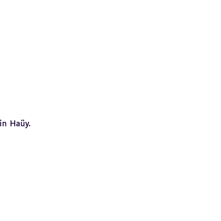
istants.
tin Haüy.