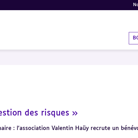
No
B
stion des risques »
naire : l'association Valentin Haüy recrute un béné