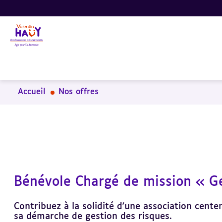
Aller
Aller
Aller
au
au
à
contenu
pied
la
principal
de
recherche
page
Accueil
Nos offres
Bénévole Chargé de mission « Ge
Contribuez à la solidité d'une association cente
sa démarche de gestion des risques.