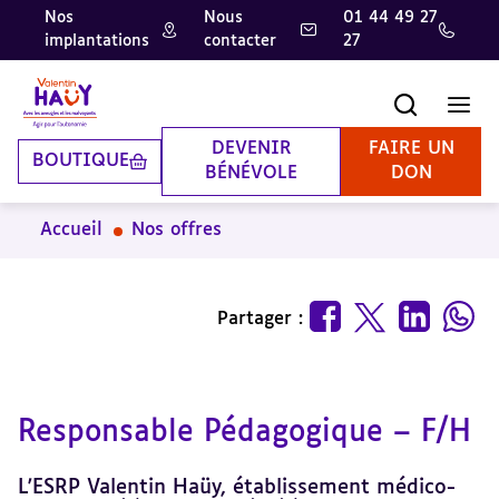
Nos
Nous
01 44 49 27
implantations
contacter
27
Aller
Aller
Aller
au
au
à
contenu
pied
la
Recherche
Men
principal
de
recherche
page
DEVENIR
FAIRE UN
BOUTIQUE
BÉNÉVOLE
DON
Accueil
Nos offres
Partager :
Responsable Pédagogique – F/H
L'ESRP Valentin Haüy, établissement médico-