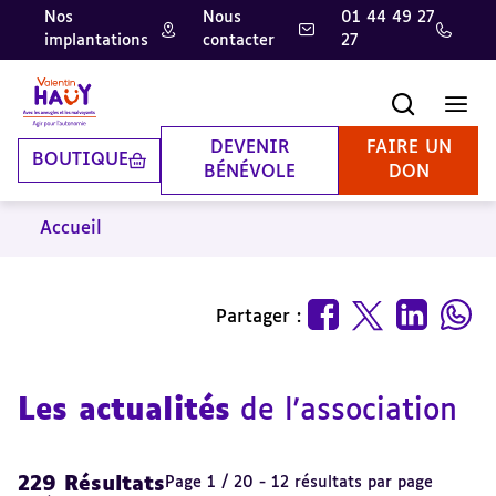
Nos
Nous
01 44 49 27
implantations
contacter
27
Aller
Aller
Aller
au
au
à
contenu
pied
la
Recherche
Men
principal
de
recherche
page
DEVENIR
FAIRE UN
BOUTIQUE
BÉNÉVOLE
DON
Accueil
Partager :
Les actualités
de l'association
229 Résultats
Page 1 / 20 - 12 résultats par page