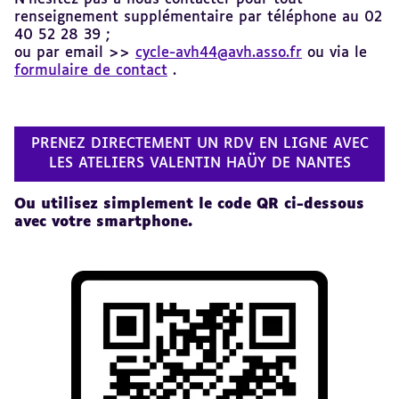
renseignement supplémentaire par téléphone au
02
40 52 28 39 ;
ou
par email >>
cycle-avh44@avh.asso.fr
ou via le
formulaire de contact
.
PRENEZ DIRECTEMENT UN RDV EN LIGNE AVEC
LES ATELIERS VALENTIN HAÜY DE NANTES
Revenir
Ou utilisez simplement le code QR ci-dessous
au
avec votre smartphone.
sommaire