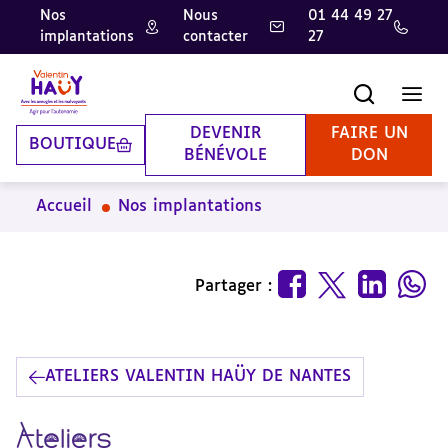
Nos
Nous
01 44 49 27
implantations
contacter
27
Aller
Aller
Aller
au
au
à
contenu
pied
la
Recherche
Men
principal
de
recherche
page
DEVENIR
FAIRE UN
BOUTIQUE
BÉNÉVOLE
DON
Accueil
Nos implantations
Partager :
ATELIERS VALENTIN HAÜY DE NANTES