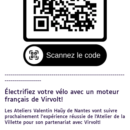
Revenir
-----------------------------------------------------------
au
------------------
sommaire
Électrifiez votre vélo avec un moteur
Revenir
au
français de Virvolt!
sommaire
Les Ateliers Valentin Haüy de Nantes vont suivre
prochainement l'expérience réussie de l'Atelier de la
Villette pour son partenariat avec Virvolt!