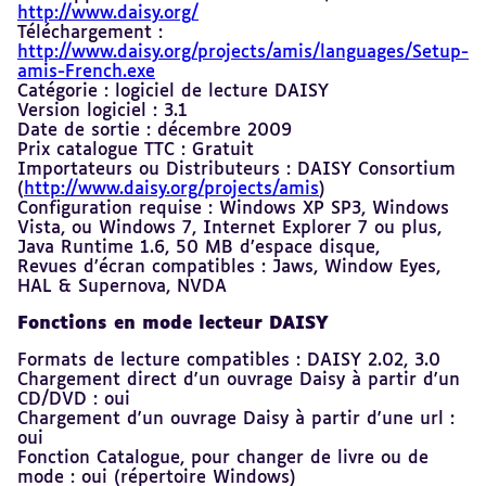
http://www.daisy.org/
Téléchargement :
http://www.daisy.org/projects/amis/languages/Setup-
amis-French.exe
Catégorie : logiciel de lecture DAISY
Version logiciel : 3.1
Date de sortie : décembre 2009
Prix catalogue TTC : Gratuit
Importateurs ou Distributeurs : DAISY Consortium
(
http://www.daisy.org/projects/amis
)
Configuration requise : Windows XP SP3, Windows
Vista, ou Windows 7, Internet Explorer 7 ou plus,
Java Runtime 1.6, 50 MB d’espace disque,
Revues d’écran compatibles : Jaws, Window Eyes,
HAL & Supernova, NVDA
Fonctions en mode lecteur DAISY
Formats de lecture compatibles : DAISY 2.02, 3.0
Chargement direct d'un ouvrage Daisy à partir d'un
CD/DVD : oui
Chargement d'un ouvrage Daisy à partir d'une url :
oui
Fonction Catalogue, pour changer de livre ou de
mode : oui (répertoire Windows)