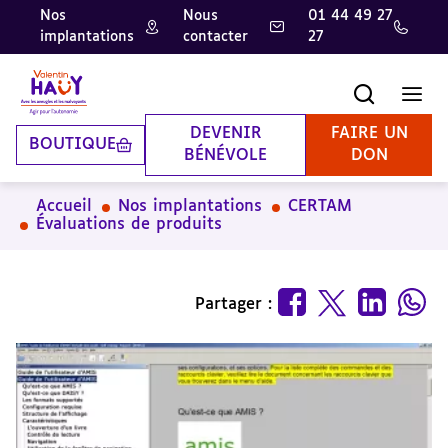
Nos
Nous
01 44 49 27
implantations
contacter
27
Aller
Aller
Aller
au
au
à
contenu
pied
la
Recherche
Men
principal
de
recherche
page
DEVENIR
FAIRE UN
BOUTIQUE
BÉNÉVOLE
DON
Accueil
Nos implantations
CERTAM
Évaluations de produits
Partager :