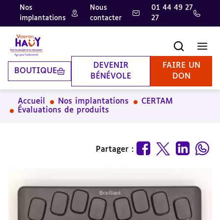
Nos
Nous
01 44 49 27
implantations
contacter
27
Aller
Aller
Aller
au
au
à
contenu
pied
la
Recherche
Men
principal
de
recherche
page
DEVENIR
FAIRE UN
BOUTIQUE
BÉNÉVOLE
DON
Accueil
Nos implantations
CERTAM
Évaluations de produits
Partager :