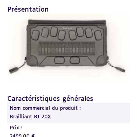
Présentation
Revenir
au
sommaire
Caractéristiques générales
Revenir
au
Nom commercial du produit :
sommaire
Brailliant BI 20X
Prix :
2499,00 €