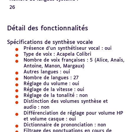
26
Détail des fonctionnalités
Revenir
au
Revenir
sommaire
au
Spécifications de synthèse vocale
sommaire
Présence d’un synthétiseur vocal : oui
Type de voix : Acapela Colibri
Nombre de voix françaises : 5 (Alice, Anaïs,
Antoine, Manon, Margaux)
Autres langues : oui
Nombre de langues : 27
Réglage du volume : oui
Réglage de la vitesse : oui
Réglage de la tonalité : non
Distinction des volumes synthèse et
audio : non
Différenciation de réglage pour volume HP
et volume casque : oui
Dictionnaire de prononciation : non
Filtrage des ponctuations en cours de