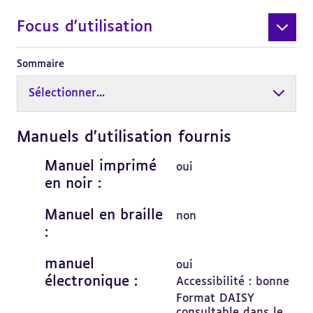
Focus d'utilisation
Sommaire
Sélectionner...
Manuels d'utilisation fournis
Revenir
au
sommaire
Manuel imprimé
oui
en noir :
Manuel en braille
non
:
manuel
oui
électronique :
Accessibilité : bonne
Format DAISY
consultable dans le