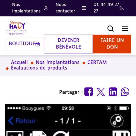
Nos
Nous
01 44 49 27
implantations
contacter
27
Aller
Aller
Aller
au
au
à
contenu
pied
la
Recherche
Men
principal
de
recherche
page
DEVENIR
FAIRE UN
BOUTIQUE
BÉNÉVOLE
DON
Accueil
Nos implantations
CERTAM
Évaluations de produits
Partager :