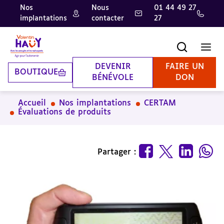
Nos
Nous
01 44 49 27
implantations
contacter
27
Aller
Aller
Aller
au
au
à
contenu
pied
la
Recherche
Men
principal
de
recherche
page
DEVENIR
FAIRE UN
BOUTIQUE
BÉNÉVOLE
DON
Accueil
Nos implantations
CERTAM
Évaluations de produits
Partager :