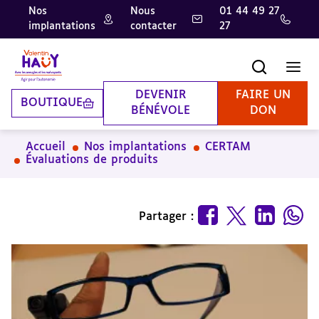
Nos
Nous
01 44 49 27
implantations
contacter
27
Aller
Aller
Aller
au
au
à
contenu
pied
la
Recherche
Men
principal
de
recherche
page
DEVENIR
FAIRE UN
BOUTIQUE
BÉNÉVOLE
DON
Accueil
Nos implantations
CERTAM
Évaluations de produits
Partager :