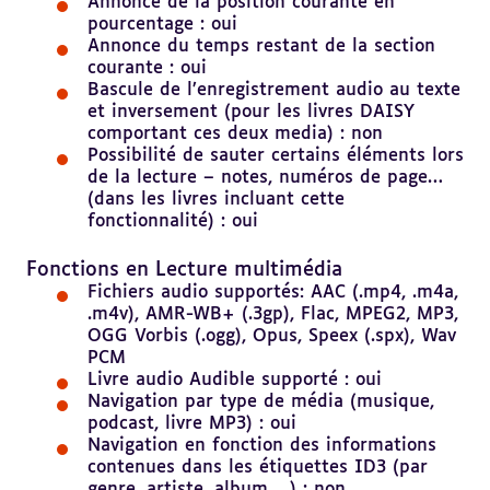
Annonce de la position courante en
pourcentage : oui
Annonce du temps restant de la section
courante : oui
Bascule de l’enregistrement audio au texte
et inversement (pour les livres DAISY
comportant ces deux media) : non
Possibilité de sauter certains éléments lors
de la lecture – notes, numéros de page…
(dans les livres incluant cette
fonctionnalité) : oui
Revenir
au
Fonctions en Lecture multimédia
sommaire
Fichiers audio supportés: AAC (.mp4, .m4a,
.m4v), AMR-WB+ (.3gp), Flac, MPEG2, MP3,
OGG Vorbis (.ogg), Opus, Speex (.spx), Wav
PCM
Livre audio Audible supporté : oui
Navigation par type de média (musique,
podcast, livre MP3) : oui
Navigation en fonction des informations
contenues dans les étiquettes ID3 (par
genre, artiste, album …) : non