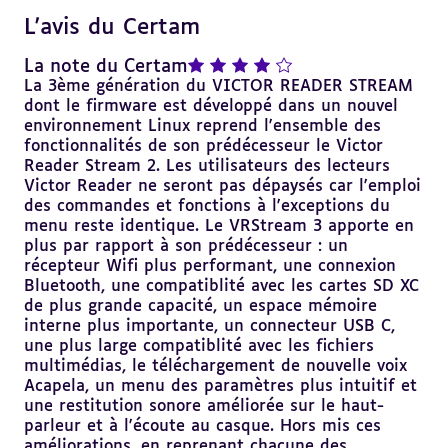
L'avis du Certam
Revenir
au
sommaire
note : 4 sur 5
La note du Certam
La 3ème génération du VICTOR READER STREAM
dont le firmware est développé dans un nouvel
environnement Linux reprend l'ensemble des
fonctionnalités de son prédécesseur le Victor
Reader Stream 2. Les utilisateurs des lecteurs
Victor Reader ne seront pas dépaysés car l'emploi
des commandes et fonctions à l'exceptions du
menu reste identique. Le VRStream 3 apporte en
plus par rapport à son prédécesseur : un
récepteur Wifi plus performant, une connexion
Bluetooth, une compatiblité avec les cartes SD XC
de plus grande capacité, un espace mémoire
interne plus importante, un connecteur USB C,
une plus large compatiblité avec les fichiers
multimédias, le téléchargement de nouvelle voix
Acapela, un menu des paramètres plus intuitif et
une restitution sonore améliorée sur le haut-
parleur et à l'écoute au casque. Hors mis ces
améliorations, en reprenant chacune des