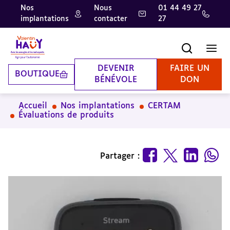
Nos
Nous
01 44 49 27
implantations
contacter
27
Aller
Aller
Aller
au
au
à
contenu
pied
la
Recherche
Men
principal
de
recherche
page
DEVENIR
FAIRE UN
BOUTIQUE
BÉNÉVOLE
DON
Accueil
Nos implantations
CERTAM
Évaluations de produits
Partager :