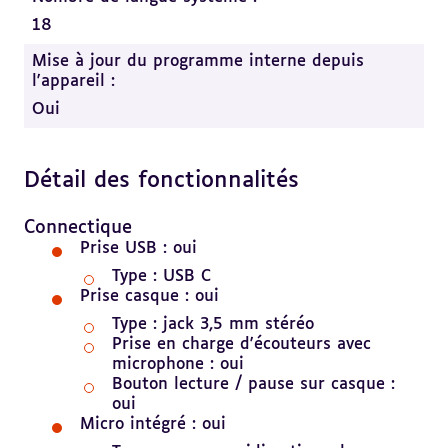
18
Mise à jour du programme interne depuis
l'appareil :
Oui
Détail des fonctionnalités
Revenir
au
Revenir
sommaire
au
Connectique
sommaire
Prise USB : oui
Type : USB C
Prise casque : oui
Type : jack 3,5 mm stéréo
Prise en charge d'écouteurs avec
microphone : oui
Bouton lecture / pause sur casque :
oui
Micro intégré : oui