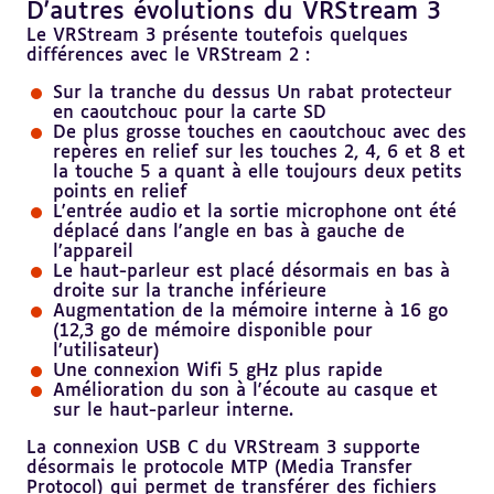
D'autres évolutions du VRStream 3
Revenir
au
Le VRStream 3 présente toutefois quelques
sommaire
différences avec le VRStream 2 :
Sur la tranche du dessus Un rabat protecteur
en caoutchouc pour la carte SD
De plus grosse touches en caoutchouc avec des
repères en relief sur les touches 2, 4, 6 et 8 et
la touche 5 a quant à elle toujours deux petits
points en relief
L'entrée audio et la sortie microphone ont été
déplacé dans l'angle en bas à gauche de
l’appareil
Le haut-parleur est placé désormais en bas à
droite sur la tranche inférieure
Augmentation de la mémoire interne à 16 go
(12,3 go de mémoire disponible pour
l’utilisateur)
Une connexion Wifi 5 gHz plus rapide
Amélioration du son à l'écoute au casque et
sur le haut-parleur interne.
La connexion USB C du VRStream 3 supporte
désormais le protocole MTP (Media Transfer
Protocol) qui permet de transférer des fichiers