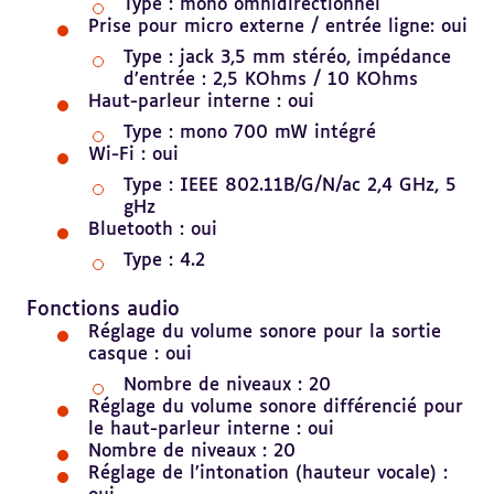
Type : mono omnidirectionnel
Prise pour micro externe / entrée ligne: oui
Type : jack 3,5 mm stéréo, impédance
d’entrée : 2,5 KOhms / 10 KOhms
Haut-parleur interne : oui
Type : mono 700 mW intégré
Wi-Fi : oui
Type : IEEE 802.11B/G/N/ac 2,4 GHz, 5
gHz
Bluetooth : oui
Type : 4.2
Revenir
au
Fonctions audio
sommaire
Réglage du volume sonore pour la sortie
casque : oui
Nombre de niveaux : 20
Réglage du volume sonore différencié pour
le haut-parleur interne : oui
Nombre de niveaux : 20
Réglage de l’intonation (hauteur vocale) :