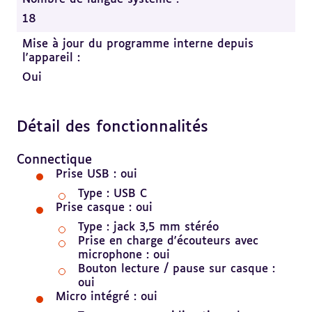
18
Mise à jour du programme interne depuis
l'appareil :
Oui
Détail des fonctionnalités
Revenir
au
Revenir
sommaire
au
Connectique
sommaire
Prise USB : oui
Type : USB C
Prise casque : oui
Type : jack 3,5 mm stéréo
Prise en charge d'écouteurs avec
microphone : oui
Bouton lecture / pause sur casque :
oui
Micro intégré : oui