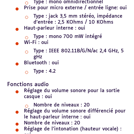
Type : mono omnidirectionnel
Prise pour micro externe / entrée ligne: oui
Type : jack 3,5 mm stéréo, impédance
d’entrée : 2,5 KOhms / 10 KOhms
Haut-parleur interne : oui
Type : mono 700 mW intégré
Wi-Fi : oui
Type : IEEE 802.11B/G/N/ac 2,4 GHz, 5
gHz
Bluetooth : oui
Type : 4.2
Revenir
au
Fonctions audio
sommaire
Réglage du volume sonore pour la sortie
casque : oui
Nombre de niveaux : 20
Réglage du volume sonore différencié pour
le haut-parleur interne : oui
Nombre de niveaux : 20
Réglage de l’intonation (hauteur vocale) :