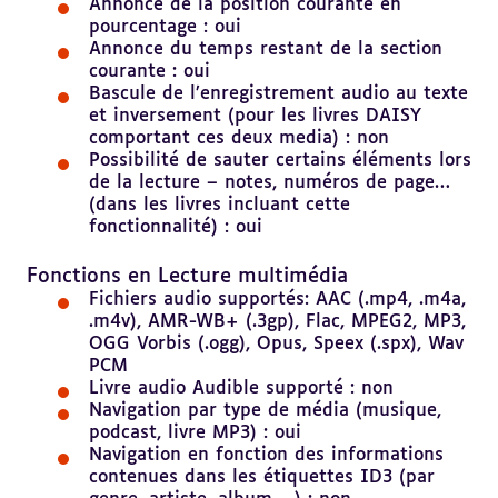
Annonce de la position courante en
pourcentage : oui
Annonce du temps restant de la section
courante : oui
Bascule de l’enregistrement audio au texte
et inversement (pour les livres DAISY
comportant ces deux media) : non
Possibilité de sauter certains éléments lors
de la lecture – notes, numéros de page…
(dans les livres incluant cette
fonctionnalité) : oui
Revenir
au
Fonctions en Lecture multimédia
sommaire
Fichiers audio supportés: AAC (.mp4, .m4a,
.m4v), AMR-WB+ (.3gp), Flac, MPEG2, MP3,
OGG Vorbis (.ogg), Opus, Speex (.spx), Wav
PCM
Livre audio Audible supporté : non
Navigation par type de média (musique,
podcast, livre MP3) : oui
Navigation en fonction des informations
contenues dans les étiquettes ID3 (par