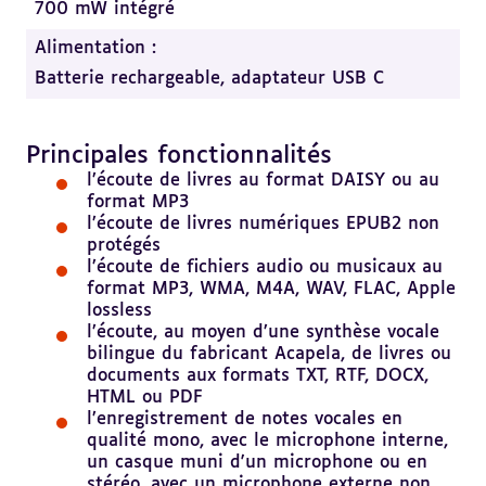
700 mW intégré
Alimentation :
Batterie rechargeable, adaptateur USB C
Principales fonctionnalités
Revenir
au
l’écoute de livres au format DAISY ou au
sommaire
format MP3
l’écoute de livres numériques EPUB2 non
protégés
l’écoute de fichiers audio ou musicaux au
format MP3, WMA, M4A, WAV, FLAC, Apple
lossless
l’écoute, au moyen d’une synthèse vocale
bilingue du fabricant Acapela, de livres ou
documents aux formats TXT, RTF, DOCX,
HTML ou PDF
l’enregistrement de notes vocales en
qualité mono, avec le microphone interne,
un casque muni d'un microphone ou en
stéréo, avec un microphone externe non