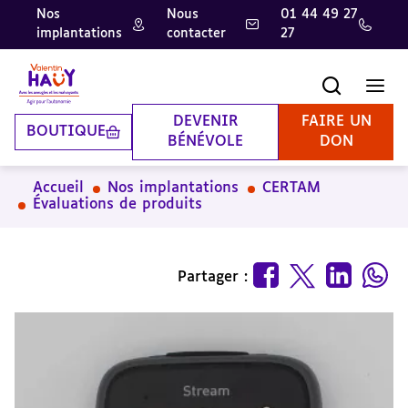
Nos
Nous
01 44 49 27
implantations
contacter
27
Aller
Aller
Aller
au
au
à
contenu
pied
la
Recherche
Men
principal
de
recherche
page
DEVENIR
FAIRE UN
BOUTIQUE
BÉNÉVOLE
DON
Accueil
Nos implantations
CERTAM
Évaluations de produits
Partager :