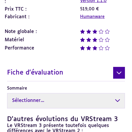
Version 1.1.0
:
Prix TTC :
519,00 €
Fabricant :
Humanware
Note globale :
note : 3 sur 5
Matériel
note : 3 sur 5
Performance
note : 3 sur 5
Fiche d'évaluation
Sommaire
Sélectionner...
D'autres évolutions du VRStream 3
Revenir
au
Le VRStream 3 présente toutefois quelques
sommaire
différences avec le VRStream 2 :