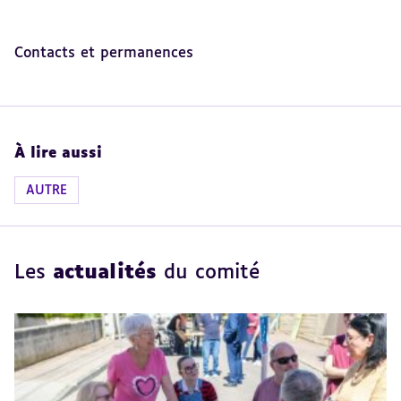
Revenir
Contacts et permanences
au
sommaire
À lire aussi
AUTRE
Les
actualités
du comité