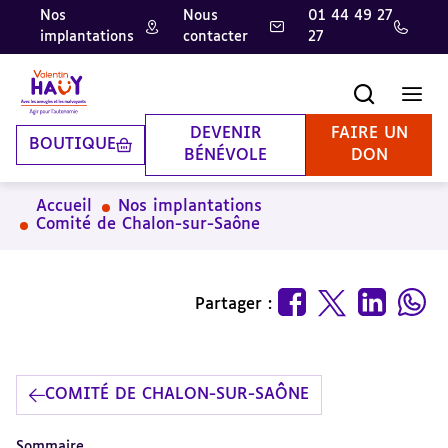
Nos
Nous
01 44 49 27
implantations
contacter
27
Aller
Aller
Aller
au
au
à
contenu
pied
la
Recherche
Men
principal
de
recherche
page
DEVENIR
FAIRE UN
BOUTIQUE
BÉNÉVOLE
DON
Accueil
Nos implantations
Comité de Chalon-sur-Saône
Partager :
COMITÉ DE CHALON-SUR-SAÔNE
Sommaire