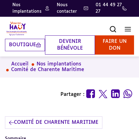
Nos
Nous
01 44 49 27
implantations
contacter
27
Aller
Aller
Aller
au
au
à
contenu
pied
la
Recherche
Men
principal
de
recherche
page
DEVENIR
FAIRE UN
BOUTIQUE
BÉNÉVOLE
DON
Accueil
Nos implantations
Comité de Charente Maritime
Partager :
COMITÉ DE CHARENTE MARITIME
Sommaire