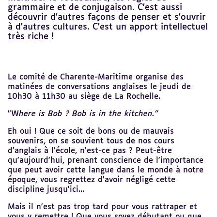
grammaire et de conjugaison. C'est aussi
découvrir d'autres façons de penser et s'ouvrir
à d'autres cultures. C'est un apport intellectuel
très riche !
Revenir
Le comité de Charente-Maritime organise des
au
matinées de conversations anglaises le jeudi de
sommaire
10h30 à 11h30 au siège de La Rochelle.
"W
here is Bob ?
Bob is in the kitchen."
Eh oui ! Que ce soit de bons ou de mauvais
souvenirs, on se souvient tous de nos cours
d'anglais à l'école, n'est-ce pas ? Peut-être
qu'aujourd'hui, prenant conscience de l'importance
que peut avoir cette langue dans le monde à notre
époque, vous regrettez d'avoir négligé cette
discipline jusqu'ici...
Mais il n'est pas trop tard pour vous rattraper et
vous y remettre ! Que vous soyez débutant ou que