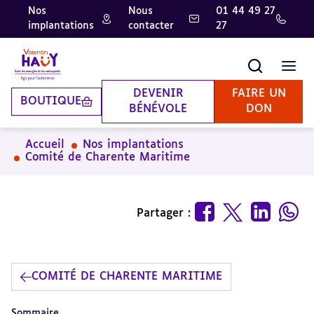
Nos
Nous
01 44 49 27
implantations
contacter
27
Aller
Aller
Aller
au
au
à
contenu
pied
la
Recherche
Men
principal
de
recherche
page
DEVENIR
FAIRE UN
BOUTIQUE
BÉNÉVOLE
DON
Accueil
Nos implantations
Comité de Charente Maritime
Partager :
COMITÉ DE CHARENTE MARITIME
Sommaire