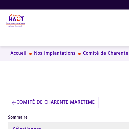
Aller
Aller
Aller
au
au
à
contenu
pied
la
principal
de
recherche
page
Accueil
Nos implantations
Comité de Charente
COMITÉ DE CHARENTE MARITIME
Sommaire