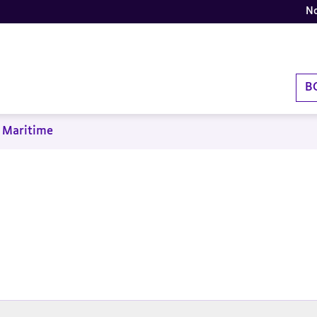
No
B
 Maritime