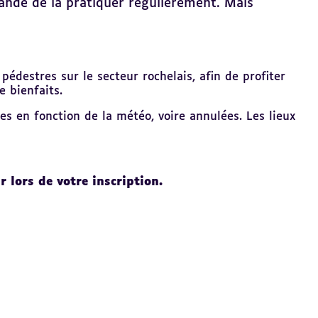
andé de la pratiquer régulièrement. Mais
édestres sur le secteur rochelais, afin de profiter
e bienfaits.
s en fonction de la météo, voire annulées. Les lieux
r lors de votre inscription.