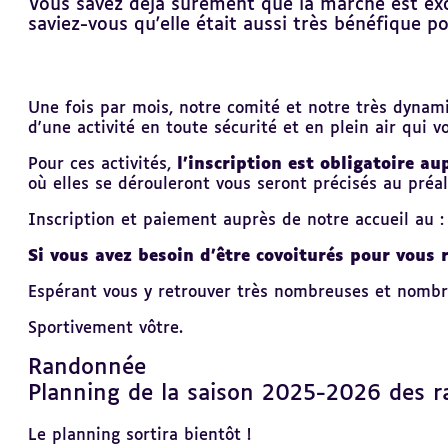
Vous savez déjà sûrement que la marche est exc
saviez-vous qu'elle était aussi très bénéfique p
Revenir
Une fois par mois, notre comité et notre très dynami
au
d'une activité en toute sécurité et en plein air qui
sommaire
Pour ces activités,
l'inscription est obligatoire au
où elles se dérouleront vous seront précisés au préal
Inscription et paiement auprès de notre accueil au 
Si vous avez besoin d'être covoiturés pour vous r
Espérant vous y retrouver très nombreuses et nombr
Sportivement vôtre.
Randonnée
Revenir
au
Planning de la saison 2025-2026 des 
sommaire
Le planning sortira bientôt !