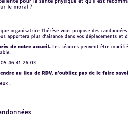
ellente pour la santé physique et qu'il est recomm
our le moral ?
que organisatrice Thérèse vous propose des randonnées p
 vous apportera plus d'aisance dans vos déplacements et d
près de notre accueil.
Les séances peuvent être modifiée
able.
: 05 46 41 26 03
endre au lieu de RDV, n'oubliez pas de le faire savoi
eux !
randonnées