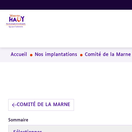
Aller
Aller
Aller
au
au
à
contenu
pied
la
principal
de
recherche
page
Accueil
Nos implantations
Comité de la Marne
COMITÉ DE LA MARNE
Sommaire