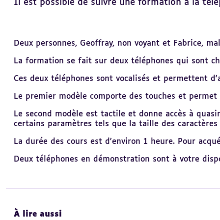
Il est possible de suivre une formation à la tél
Revenir
Deux personnes, Geoffray, non voyant et Fabrice, ma
au
sommaire
La formation se fait sur deux téléphones qui sont ch
Ces deux téléphones sont vocalisés et permettent d'a
Le premier modèle comporte des touches et permet d'
Le second modèle est tactile et donne accès à quasim
certains paramètres tels que la taille des caractères , 
La durée des cours est d'environ 1 heure. Pour acquér
Deux téléphones en démonstration sont à votre dispos
À lire aussi