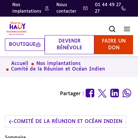
Nos
Nous
01 44 49 27
implantations
contacter
27
Aller
Aller
Aller
au
au
à
contenu
pied
la
Recherche
Men
principal
de
recherche
page
DEVENIR
FAIRE UN
BOUTIQUE
BÉNÉVOLE
DON
Accueil
Nos implantations
Comité de la Réunion et Océan Indien
Partager :
COMITÉ DE LA RÉUNION ET OCÉAN INDIEN
Sommaire