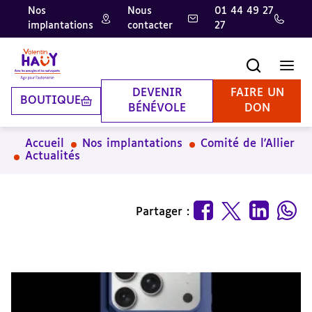
Nos
Nous
01 44 49 27
implantations
contacter
27
Aller
Aller
Aller
au
au
à
contenu
pied
la
Recherche
Men
principal
de
recherche
page
DEVENIR
FAIRE UN
BOUTIQUE
BÉNÉVOLE
DON
Accueil
Nos implantations
Comité de l'Allier
Actualités
Partager :