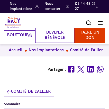
Nos
Nous
01 44 49 27
implantations
contacter
27
Aller
Aller
Aller
au
au
à
contenu
pied
la
Recherche
Men
principal
de
recherche
page
DEVENIR
FAIRE UN
BOUTIQUE
BÉNÉVOLE
DON
Accueil
Nos implantations
Comité de l'Allier
Partager :
COMITÉ DE L'ALLIER
Sommaire