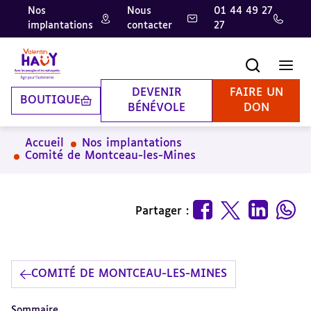
Nos
Nous
01 44 49 27
implantations
contacter
27
Aller
Aller
Aller
au
au
à
contenu
pied
la
Recherche
Men
principal
de
recherche
page
DEVENIR
FAIRE UN
BOUTIQUE
BÉNÉVOLE
DON
Accueil
Nos implantations
Comité de Montceau-les-Mines
Partager :
COMITÉ DE MONTCEAU-LES-MINES
Sommaire