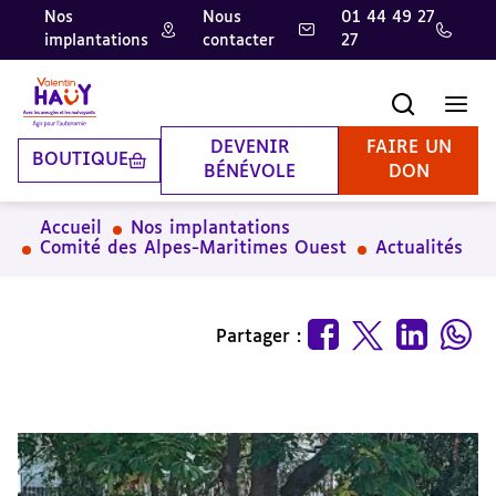
Nos
Nous
01 44 49 27
implantations
contacter
27
Aller
Aller
Aller
au
au
à
contenu
pied
la
Recherche
Men
principal
de
recherche
page
DEVENIR
FAIRE UN
BOUTIQUE
BÉNÉVOLE
DON
Accueil
Nos implantations
Comité des Alpes-Maritimes Ouest
Actualités
Partager :