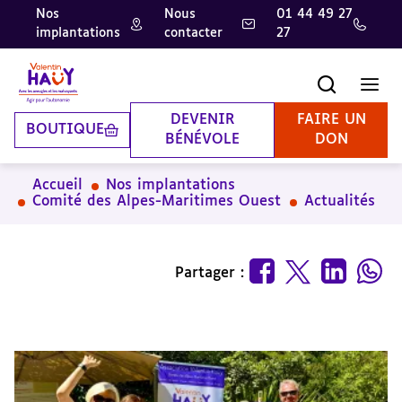
Nos
Nous
01 44 49 27
implantations
contacter
27
Aller
Aller
Aller
au
au
à
contenu
pied
la
Recherche
Men
principal
de
recherche
page
DEVENIR
FAIRE UN
BOUTIQUE
BÉNÉVOLE
DON
Accueil
Nos implantations
Comité des Alpes-Maritimes Ouest
Actualités
Partager :