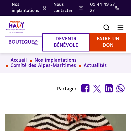
Nos
Nous
01 44 49 27
implantations
contacter
27
Aller
Aller
Aller
au
au
à
contenu
pied
la
Recherche
Men
principal
de
recherche
page
DEVENIR
FAIRE UN
BOUTIQUE
BÉNÉVOLE
DON
Accueil
Nos implantations
Comité des Alpes-Maritimes
Actualités
Partager :