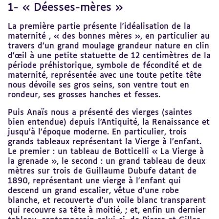
1- « Déesses-mères »
Revenir
au
sommaire
La première partie présente l'idéalisation de la
maternité , « des bonnes mères », en particulier au
travers d’un grand moulage grandeur nature en clin
d’œil à une petite statuette de 12 centimètres de la
période préhistorique, symbole de fécondité et de
maternité, représentée avec une toute petite tête
nous dévoile ses gros seins, son ventre tout en
rondeur, ses grosses hanches et fesses.
Puis Anaïs nous a présenté des vierges (saintes
bien entendue) depuis l’Antiquité, la Renaissance et
jusqu’à l’époque moderne. En particulier, trois
grands tableaux représentant la Vierge à l’enfant.
Le premier : un tableau de Botticelli « La Vierge à
la grenade », le second : un grand tableau de deux
mètres sur trois de Guillaume Dubufe datant de
1890, représentant une vierge à l'enfant qui
descend un grand escalier, vêtue d’une robe
blanche, et recouverte d'un voile blanc transparent
qui recouvre sa tête à moitié, ; et, enfin un dernier