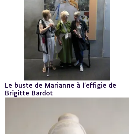
Le buste de Marianne à l'effigie de
Revenir
au
Brigitte Bardot
sommaire