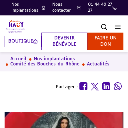
Nos
Nous
01 44 49 27
implantations
contacter
27
Aller
Aller
Aller
au
au
à
contenu
pied
la
Recherche
Men
principal
de
recherche
page
DEVENIR
FAIRE UN
BOUTIQUE
BÉNÉVOLE
DON
Accueil
Nos implantations
Comité des Bouches-du-Rhône
Actualités
Partager :