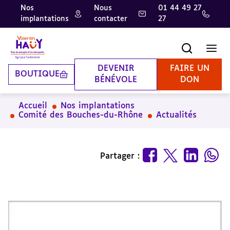
Nos
Nous
01 44 49 27
implantations
contacter
27
Aller
Aller
Aller
au
au
à
contenu
pied
la
Recherche
Men
principal
de
recherche
page
DEVENIR
FAIRE UN
BOUTIQUE
BÉNÉVOLE
DON
Accueil
Nos implantations
Comité des Bouches-du-Rhône
Actualités
Partager :