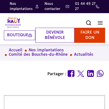
Nos
Nous
01 44 49 27
implantations
contacter
27
Aller
Aller
Aller
au
au
à
contenu
pied
la
Recherche
Men
principal
de
recherche
page
DEVENIR
FAIRE UN
BOUTIQUE
BÉNÉVOLE
DON
Accueil
Nos implantations
Comité des Bouches-du-Rhône
Actualités
Partager :