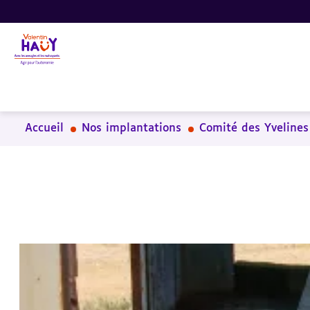
Aller
Aller
Aller
au
au
à
contenu
pied
la
principal
de
recherche
page
Accueil
Nos implantations
Comité des Yvelines