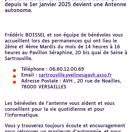
depuis le 1er janvier 2025 devient une Antenne
autonome.
Revenir
Frédéric BOISSEL et son équipe de bénévoles vous
au
accueillent lors des permanences qui ont lieu le
sommaire
2ème et 4ème Mardis du mois de 14 heures à 16
heures au Pavillon Séraphine, 20 bis quai de Seine à
Sartrouville.
Téléphone : 06.60.12.00.69
Email :
sartrouville.yvelines@avh.asso.fr
Adresse Postale : AVH , 20 rue de Noailles,
78000 VERSAILLES
Les bénévoles de l'antenne vous aident et vous
conseillent pour la vie quotidienne et pour
l'informatique.
Vous y trouverez toujours écoute et encouragement
pour retrouver un maximum d'autonomie, et pour