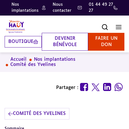
Nos
Nous
01 44 49 27
implantations
contacter
27
Aller
Aller
Aller
au
au
à
contenu
pied
la
Recherche
Men
principal
de
recherche
page
DEVENIR
FAIRE UN
BOUTIQUE
BÉNÉVOLE
DON
Accueil
Nos implantations
Comité des Yvelines
Partager :
COMITÉ DES YVELINES
Sommaire