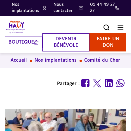
Nos
Nous
01 44 49 27
implantations
contacter
27
Aller
Aller
Aller
au
au
à
contenu
pied
la
Recherche
Men
principal
de
recherche
page
DEVENIR
FAIRE UN
BOUTIQUE
BÉNÉVOLE
DON
Accueil
Nos implantations
Comité du Cher
Partager :