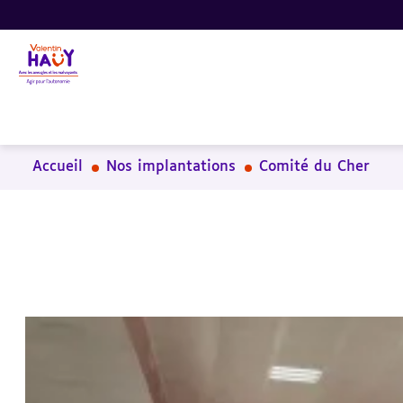
Aller
Aller
Aller
au
au
à
contenu
pied
la
principal
de
recherche
page
Accueil
Nos implantations
Comité du Cher