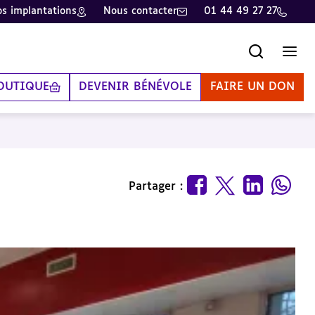
s implantations
Nous contacter
01 44 49 27 27
Recherche
Men
OUTIQUE
DEVENIR BÉNÉVOLE
FAIRE UN DON
Partager :