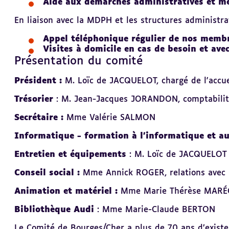
Aide aux démarches administratives et mé
En liaison avec la MDPH et les structures administr
Appel téléphonique régulier de nos memb
Visites à domicile en cas de besoin et avec
Présentation du comité
Revenir
au
sommaire
Président :
M. Loïc de JACQUELOT, chargé de l'accue
Trésorier
: M. Jean-Jacques JORANDON, comptabilit
Secrétaire :
Mme
Valérie SALMON
Informatique -
formation à l'informatique et a
Entretien et équipements
: M. Loïc de JACQUELOT
Conseil social :
Mme
Annick ROGER, relations avec
Animation et matériel :
Mme Marie Thérèse MAR
Bibliothèque Audi
: Mme Marie-Claude BERTON
Le Comité de Bourges/Cher a plus de 70 ans d’existe