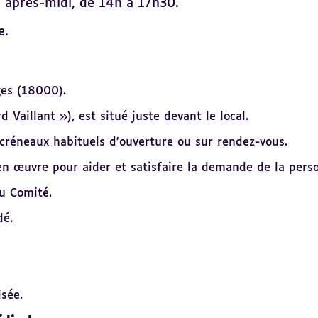
s après-midi, de 14h à 17h30.
e.
ges (18000).
 Vaillant »), est situé juste devant le local.
créneaux habituels d’ouverture ou sur rendez-vous.
s en œuvre pour aider et satisfaire la demande de la pers
du Comité.
dé.
isée.