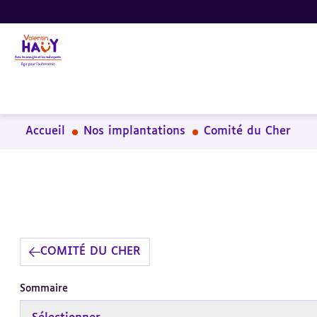
Aller
Aller
Aller
au
au
à
contenu
pied
la
principal
de
recherche
page
Accueil
Nos implantations
Comité du Cher
COMITÉ DU CHER
Sommaire