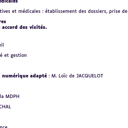
dicales
atives et médicales : établissement des dossiers, prise
res
 accord des visités.
il
é et gestion
u numérique adapté
: M. Loïc de JACQUELOT
 la MDPH
ÉCHAL
nce.