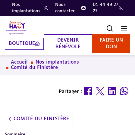
Nos
Nous
01 44 49 27
implantations
contacter
27
Aller
Aller
Aller
au
au
à
contenu
pied
la
Recherche
Men
principal
de
recherche
page
DEVENIR
FAIRE UN
BOUTIQUE
BÉNÉVOLE
DON
Accueil
Nos implantations
Comité du Finistère
Partager :
COMITÉ DU FINISTÈRE
Sommaire