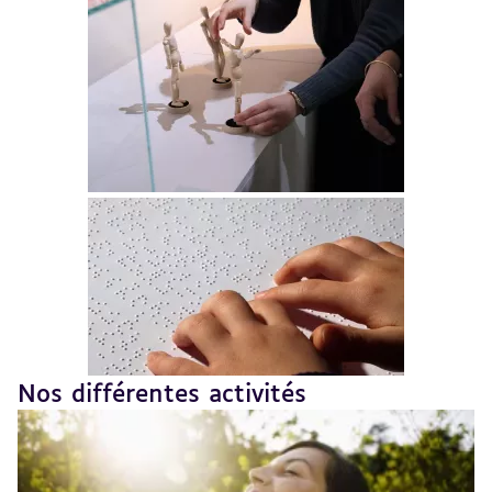
Nos différentes activités
Revenir
au
sommaire