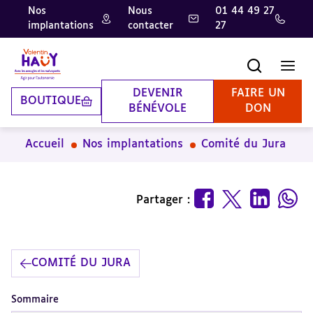
Nos
Nous
01 44 49 27
implantations
contacter
27
Aller
Aller
Aller
au
au
à
contenu
pied
la
Recherche
Men
principal
de
recherche
page
DEVENIR
FAIRE UN
BOUTIQUE
BÉNÉVOLE
DON
Accueil
Nos implantations
Comité du Jura
Partager :
COMITÉ DU JURA
Sommaire