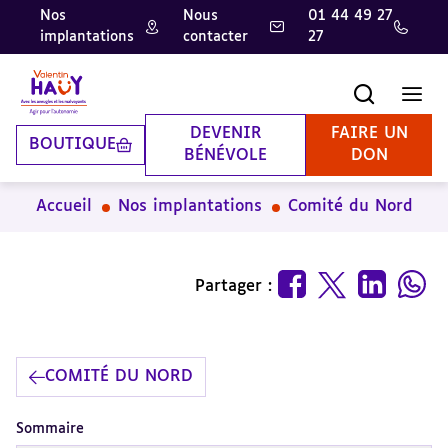
Nos
Nous
01 44 49 27
implantations
contacter
27
Aller
Aller
Aller
au
au
à
contenu
pied
la
Recherche
Men
principal
de
recherche
page
DEVENIR
FAIRE UN
BOUTIQUE
BÉNÉVOLE
DON
Accueil
Nos implantations
Comité du Nord
Partager :
COMITÉ DU NORD
Sommaire