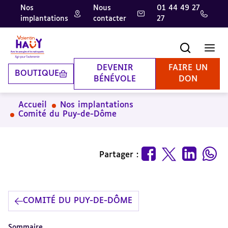
Nos
Nous
01 44 49 27
implantations
contacter
27
Aller
Aller
Aller
au
au
à
contenu
pied
la
Recherche
Men
principal
de
recherche
page
DEVENIR
FAIRE UN
BOUTIQUE
BÉNÉVOLE
DON
Accueil
Nos implantations
Comité du Puy-de-Dôme
Partager :
COMITÉ DU PUY-DE-DÔME
Sommaire