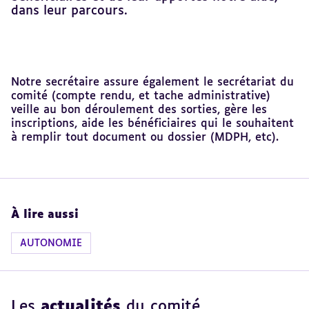
dans leur parcours.
Revenir
Notre secrétaire assure également le secrétariat du
au
comité (compte rendu, et tache administrative)
sommaire
veille au bon déroulement des sorties, gère les
inscriptions, aide les bénéficiaires qui le souhaitent
à remplir tout document ou dossier (MDPH, etc).
À lire aussi
AUTONOMIE
Les
actualités
du comité