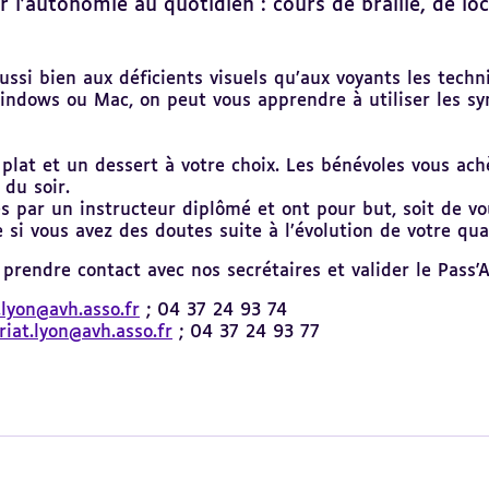
'autonomie au quotidien : cours de braille, de loc
ssi bien aux déficients visuels qu’aux voyants les techni
indows ou Mac, on peut vous apprendre à utiliser les sy
 plat et un dessert à votre choix. Les bénévoles vous ac
 du soir.
s par un instructeur diplômé et ont pour but, soit de v
 si vous avez des doutes suite à l’évolution de votre qua
d prendre contact avec nos secrétaires et valider le Pass'A
lyon@avh.asso.fr
; 04 37 24 93 74
riat.lyon@avh.asso.fr
; 04 37 24 93 77