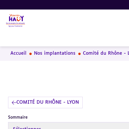
Aller
Aller
Aller
au
au
à
contenu
pied
la
principal
de
recherche
page
Accueil
Nos implantations
Comité du Rhône - 
COMITÉ DU RHÔNE - LYON
Sommaire