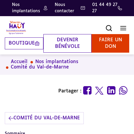
Nos
Nous
01 44 49 27
implantations
contacter
27
Aller
Aller
Aller
au
au
à
contenu
pied
la
Recherche
Men
principal
de
recherche
page
DEVENIR
FAIRE UN
BOUTIQUE
BÉNÉVOLE
DON
Accueil
Nos implantations
Comité du Val-de-Marne
Partager :
COMITÉ DU VAL-DE-MARNE
Sommaire