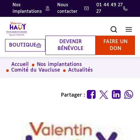
Nos
Nous
01 44 49 27
implantations
contacter
27
Aller
Aller
Aller
au
au
à
contenu
pied
la
Recherche
Men
principal
de
recherche
page
DEVENIR
FAIRE UN
BOUTIQUE
BÉNÉVOLE
DON
Accueil
Nos implantations
Comité du Vaucluse
Actualités
Partager :