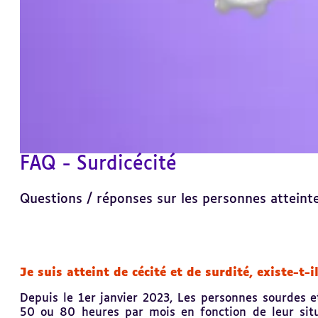
FAQ - Surdicécité
Questions / réponses sur les personnes atteinte
Revenir
Je suis atteint de cécité et de surdité, existe-t-i
au
sommaire
Depuis le 1er janvier 2023, Les personnes sourdes et
50 ou 80 heures par mois en fonction de leur situ