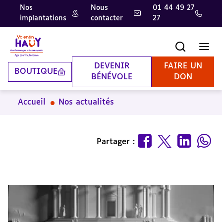
Nos
Nous
01 44 49 27
implantations
contacter
27
Aller
Aller
Aller
au
au
à
contenu
pied
la
Recherche
Men
principal
de
recherche
page
DEVENIR
FAIRE UN
BOUTIQUE
BÉNÉVOLE
DON
Accueil
Nos actualités
Partager :