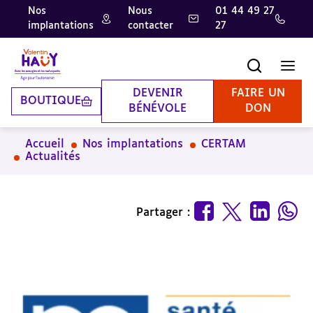
Nos
Nous
01 44 49 27
implantations
contacter
27
Aller
Aller
Aller
au
au
à
contenu
pied
la
Recherche
Men
principal
de
recherche
page
DEVENIR
FAIRE UN
BOUTIQUE
BÉNÉVOLE
DON
Accueil
Nos implantations
CERTAM
Actualités
Partager :