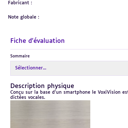
Fabricant :
Note globale :
Fiche d'évaluation
Sommaire
Sélectionner...
Description physique
Revenir
au
Conçu sur la base d’un smartphone le VoxiVision e
sommaire
dictées vocales.