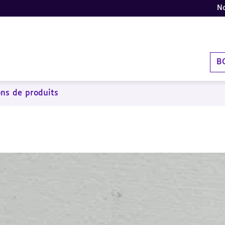
No
B
ons de produits