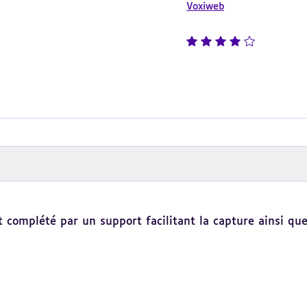
Voxiweb
note : 4 sur 5
st complété par un support facilitant la capture ainsi