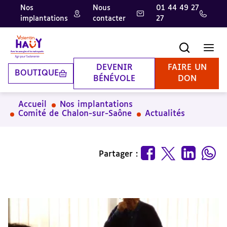
Nos
Nous
01 44 49 27
implantations
contacter
27
Aller
Aller
Aller
au
au
à
contenu
pied
la
Recherche
Men
principal
de
recherche
page
DEVENIR
FAIRE UN
BOUTIQUE
BÉNÉVOLE
DON
Accueil
Nos implantations
Comité de Chalon-sur-Saône
Actualités
Partager :