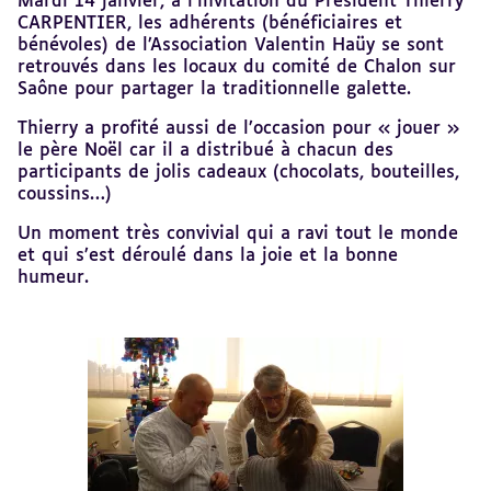
Mardi 14 janvier, à l’invitation du Président Thierry
au
CARPENTIER, les adhérents (bénéficiaires et
sommaire
bénévoles) de l’Association Valentin Haüy se sont
retrouvés dans les locaux du comité de Chalon sur
Saône pour partager la traditionnelle galette.
Thierry a profité aussi de l’occasion pour « jouer »
le père Noël car il a distribué à chacun des
participants de jolis cadeaux (chocolats, bouteilles,
coussins…)
Un moment très convivial qui a ravi tout le monde
et qui s’est déroulé dans la joie et la bonne
humeur.