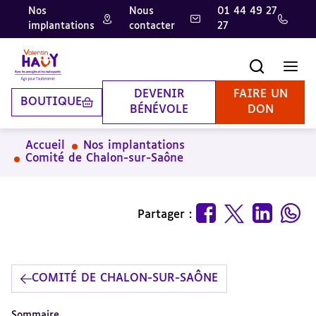
Nos
Nous
01 44 49 27
implantations
contacter
27
Aller
Aller
Aller
au
au
à
contenu
pied
la
Recherche
Men
principal
de
recherche
page
DEVENIR
FAIRE UN
BOUTIQUE
BÉNÉVOLE
DON
Accueil
Nos implantations
Comité de Chalon-sur-Saône
Partager :
COMITÉ DE CHALON-SUR-SAÔNE
Sommaire