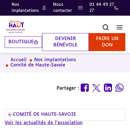
Nos
Nous
01 44 49 27
implantations
contacter
27
Aller
Aller
Aller
au
au
à
contenu
pied
la
Recherche
Men
principal
de
recherche
page
DEVENIR
FAIRE UN
BOUTIQUE
BÉNÉVOLE
DON
Accueil
Nos implantations
Comité de Haute-Savoie
Partager :
COMITÉ DE HAUTE-SAVOIE
Voir les actualités de l'association