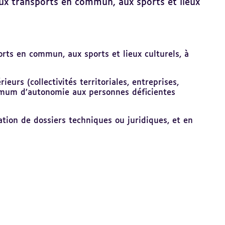
, aux transports en commun, aux sports et lieux
ports en commun, aux sports et lieux culturels, à
urs (collectivités territoriales, entreprises,
aximum d’autonomie aux personnes déficientes
ration de dossiers techniques ou juridiques, et en