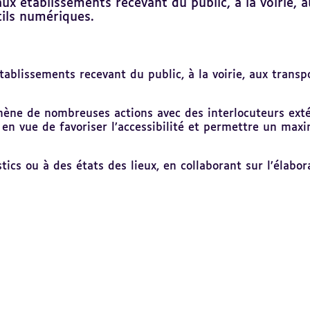
é aux établissements recevant du public, à la voirie
tils numériques.
établissements recevant du public, à la voirie, aux trans
mène de nombreuses actions avec des interlocuteurs extérie
) en vue de favoriser l’accessibilité et permettre un m
tics ou à des états des lieux, en collaborant sur l’élabo