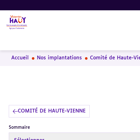
Aller
Aller
Aller
au
au
à
contenu
pied
la
principal
de
recherche
page
Accueil
Nos implantations
Comité de Haute-Vi
COMITÉ DE HAUTE-VIENNE
Sommaire